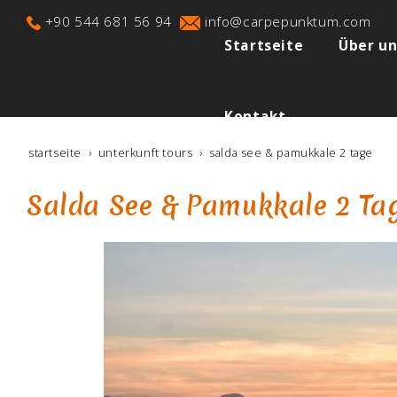
+90 544 681 56 94
info@carpepunktum.com
Startseite
Über un
Kontakt
startseite
unterkunft tours
salda see & pamukkale 2 tage
Salda See & Pamukkale 2 Ta