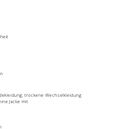
heit
en
ekleidung, trockene Wechselkleidung
eine Jacke mit
h